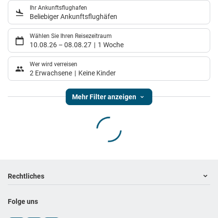
Ihr Ankunftsflughafen
Beliebiger Ankunftsflughäfen
Wählen Sie Ihren Reisezeitraum
10.08.26
–
08.08.27
1 Woche
Wer wird verreisen
2 Erwachsene
Keine Kinder
Mehr Filter anzeigen
Footer
Footer navigation
Rechtliches
Impressum
Folge uns
Datenschutz