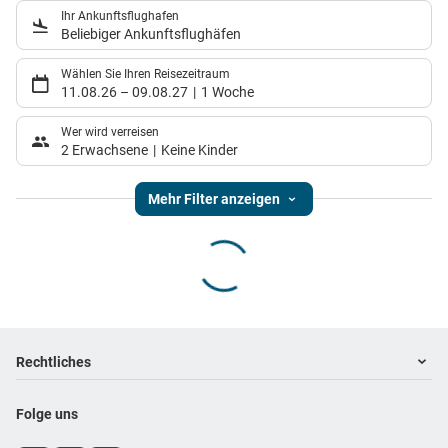
Ihr Ankunftsflughafen
Beliebiger Ankunftsflughäfen
Wählen Sie Ihren Reisezeitraum
11.08.26
–
09.08.27
1 Woche
Wer wird verreisen
2 Erwachsene
Keine Kinder
Mehr Filter anzeigen
Footer
Footer navigation
Rechtliches
Impressum
Folge uns
Datenschutz