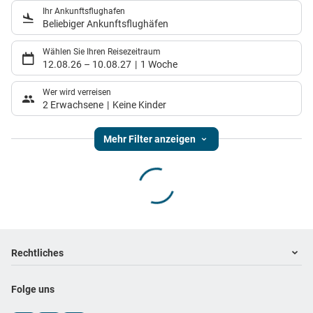
Ihr Ankunftsflughafen
Beliebiger Ankunftsflughäfen
Wählen Sie Ihren Reisezeitraum
12.08.26
–
10.08.27
1 Woche
Wer wird verreisen
2 Erwachsene
Keine Kinder
Mehr Filter anzeigen
Footer
Footer navigation
Rechtliches
Impressum
Folge uns
Datenschutz