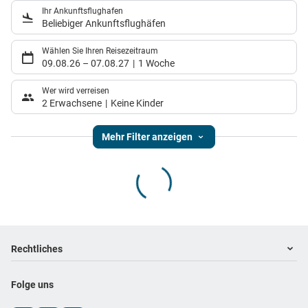
Ihr Ankunftsflughafen
Beliebiger Ankunftsflughäfen
Wählen Sie Ihren Reisezeitraum
09.08.26
–
07.08.27
1 Woche
Wer wird verreisen
2 Erwachsene
Keine Kinder
Mehr Filter anzeigen
Footer
Footer navigation
Rechtliches
Impressum
Folge uns
Datenschutz