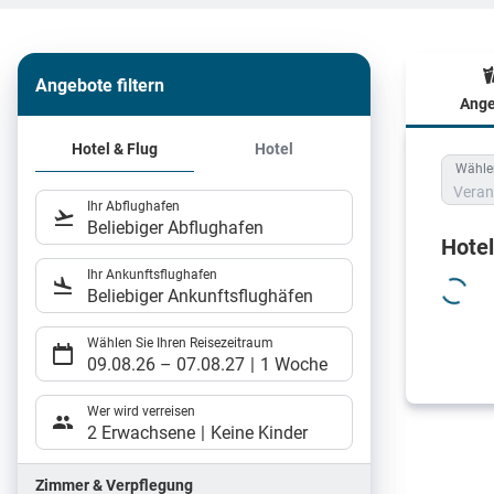
Angebote filtern
Ange
Hote
Hotel & Flug
Hotel
Wählen
Veran
Ihr Abflughafen
Beliebiger Abflughafen
Hote
Ihr Ankunftsflughafen
Beliebiger Ankunftsflughäfen
Wählen Sie Ihren Reisezeitraum
09.08.26
–
07.08.27
1 Woche
Wer wird verreisen
2 Erwachsene
Keine Kinder
Zimmer & Verpflegung