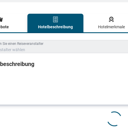
bote
Hotelbeschreibung
Hotelmerkmale
lbeschreibung
 Sie einen Reiseveranstalter
stalter wählen
lbeschreibung