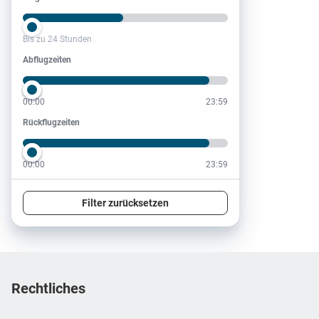
Bis zu 24 Stunden
Abflugzeiten
Abflugzeiten
00:00
23:59
Rückflugzeiten
Rückflugzeiten
00:00
23:59
Filter zurücksetzen
Footer
Footer navigation
Rechtliches