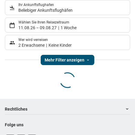
Ihr Ankunftsflughafen
Beliebiger Ankunftsflughäfen
Wählen Sie Ihren Reisezeitraum
11.08.26
–
09.08.27
1 Woche
Wer wird verreisen
2 Erwachsene
Keine Kinder
Mehr Filter anzeigen
Footer
Footer navigation
Rechtliches
Impressum
Folge uns
Datenschutz