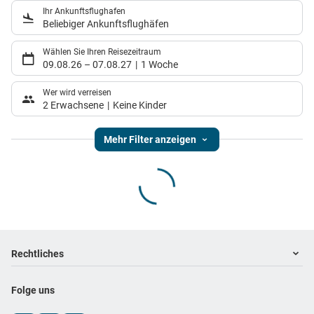
Ihr Ankunftsflughafen
Beliebiger Ankunftsflughäfen
Wählen Sie Ihren Reisezeitraum
09.08.26
–
07.08.27
1 Woche
Wer wird verreisen
2 Erwachsene
Keine Kinder
Mehr Filter anzeigen
Footer
Footer navigation
Rechtliches
Impressum
Folge uns
Datenschutz