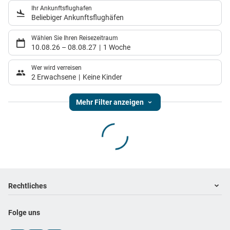
Ihr Ankunftsflughafen
Beliebiger Ankunftsflughäfen
Wählen Sie Ihren Reisezeitraum
10.08.26
–
08.08.27
1 Woche
Wer wird verreisen
2 Erwachsene
Keine Kinder
Mehr Filter anzeigen
Footer
Footer navigation
Rechtliches
Impressum
Folge uns
Datenschutz