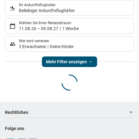
Ihr Ankunftsflughafen
Beliebiger Ankunftsflughäfen
Wählen Sie Ihren Reisezeitraum
11.08.26
–
09.08.27
1 Woche
Wer wird verreisen
2 Erwachsene
Keine Kinder
Mehr Filter anzeigen
Footer
Footer navigation
Rechtliches
Impressum
Folge uns
Datenschutz