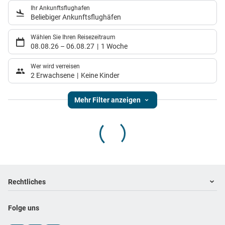
Ihr Ankunftsflughafen
Beliebiger Ankunftsflughäfen
Wählen Sie Ihren Reisezeitraum
08.08.26
–
06.08.27
1 Woche
Wer wird verreisen
2 Erwachsene
Keine Kinder
Mehr Filter anzeigen
Footer
Footer navigation
Rechtliches
Impressum
Folge uns
Datenschutz