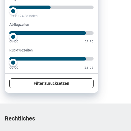
Bis zu 24 Stunden
Abflugzeiten
Abflugzeiten
00:00
23:59
Rückflugzeiten
Rückflugzeiten
00:00
23:59
Filter zurücksetzen
Footer
Footer navigation
Rechtliches