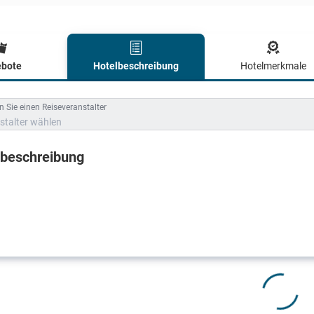
bote
Hotelbeschreibung
Hotelmerkmale
lbeschreibung
 Sie einen Reiseveranstalter
stalter wählen
lbeschreibung