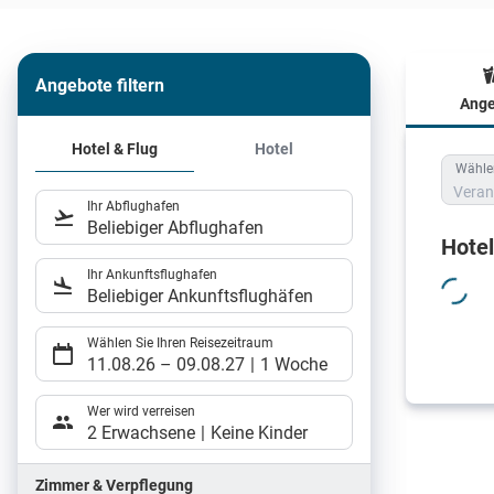
Angebote filtern
Ange
Hote
Hotel & Flug
Hotel
Wählen
Veran
Ihr Abflughafen
Beliebiger Abflughafen
Hote
Ihr Ankunftsflughafen
Beliebiger Ankunftsflughäfen
Wählen Sie Ihren Reisezeitraum
11.08.26
–
09.08.27
1 Woche
Wer wird verreisen
2 Erwachsene
Keine Kinder
Zimmer & Verpflegung