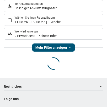
Ihr Ankunftsflughafen
Beliebiger Ankunftsflughäfen
Wählen Sie Ihren Reisezeitraum
11.08.26
–
09.08.27
1 Woche
Wer wird verreisen
2 Erwachsene
Keine Kinder
Mehr Filter anzeigen
Footer
Footer navigation
Rechtliches
Impressum
Folge uns
Datenschutz