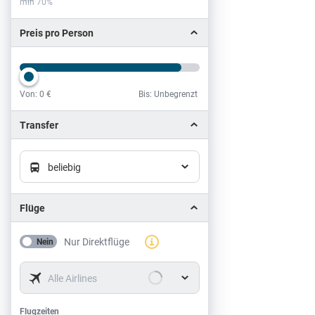
min 70%
Preis pro Person
Von:
0 €
Bis: Unbegrenzt
Preis pro Person
Transfer
beliebig
Flüge
Nur Direktflüge
Nein
Alle Airlines
Flugzeiten
Flugzeiten