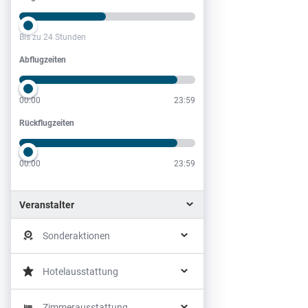
Bis zu 24 Stunden
Abflugzeiten
Abflugzeiten
00:00
23:59
Rückflugzeiten
Rückflugzeiten
00:00
23:59
Veranstalter
Sonderaktionen
Hotelausstattung
Zimmerausstattung