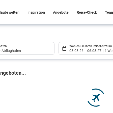
laubswelten
Inspiration
Angebote
Reise-Check
Tea
hafen
Wählen Sie Ihren Reisezeitraum
er Abflughafen
08.08.26
–
06.08.27
1 Wo
gebnisse
ngeboten...