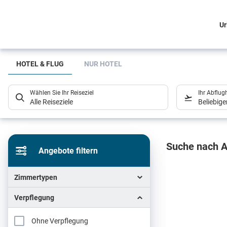
Ur
Suchlistenseite
HOTEL & FLUG
NUR HOTEL
Wählen Sie Ihr Reiseziel
Ihr Abflug
Alle Reiseziele
Beliebig
Sucher
Suche nach A
Angebote filtern
Zimmertypen
Verpflegung
Ohne Verpflegung