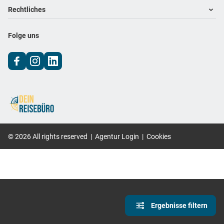
Footer navigation
Rechtliches
Impressum
Folge uns
Datenschutz
AGB
©
2026
All rights reserved
|
Agentur Login
|
Cookies
Ergebnisse filtern