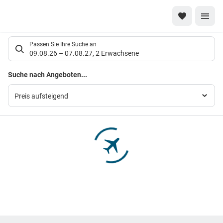
Suchlistenseite
Passen Sie Ihre Suche an
09.08.26
–
07.08.27
,
2 Erwachsene
Suchergebnisse
Suche nach Angeboten...
Preis aufsteigend
Footer