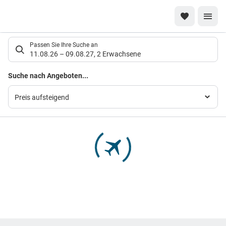
Suchlistenseite
Passen Sie Ihre Suche an
11.08.26
–
09.08.27
,
2 Erwachsene
Suchergebnisse
Suche nach Angeboten...
Preis aufsteigend
Footer