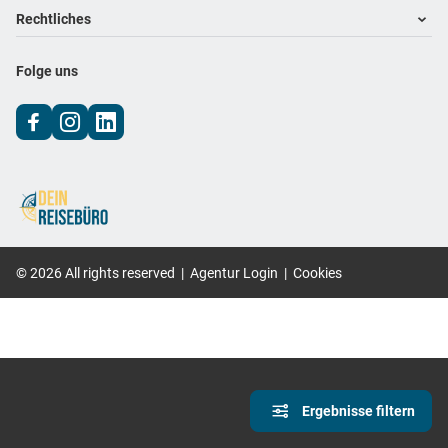
Footer navigation
Rechtliches
Impressum
Folge uns
Datenschutz
AGB
©
2026
All rights reserved
|
Agentur Login
|
Cookies
Ergebnisse filtern