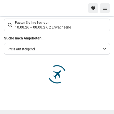
Suchlistenseite
Passen Sie Ihre Suche an
10.08.26
–
08.08.27
,
2 Erwachsene
Suchergebnisse
Suche nach Angeboten...
Preis aufsteigend
Footer