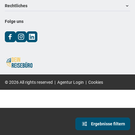
Footer navigation
Rechtliches
Impressum
Folge uns
Datenschutz
AGB
©
2026
All rights reserved
|
Agentur Login
|
Cookies
Ergebnisse filtern