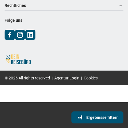
Footer navigation
Rechtliches
Impressum
Folge uns
Datenschutz
AGB
©
2026
All rights reserved
|
Agentur Login
|
Cookies
Ergebnisse filtern