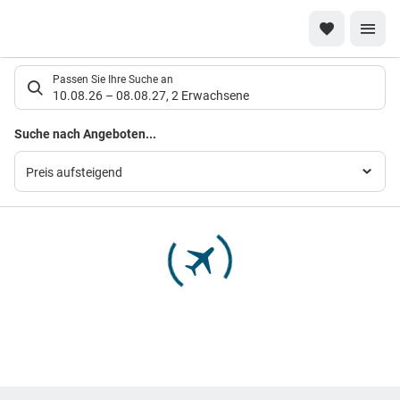
Suchlistenseite
Passen Sie Ihre Suche an
10.08.26
–
08.08.27
,
2 Erwachsene
Suchergebnisse
Suche nach Angeboten...
Preis aufsteigend
Footer