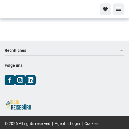
Footer
Footer navigation
Rechtliches
Impressum
Folge uns
Datenschutz
AGB
©
2026
All rights reserved
|
Agentur Login
|
Cookies