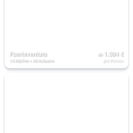
Fuerteventura
1.384
€
ab
14 Nächte
+
All Inclusive
pro Person