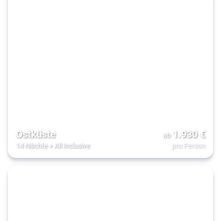
Ostküste
1.930
€
ab
14 Nächte
+
All Inclusive
pro Person