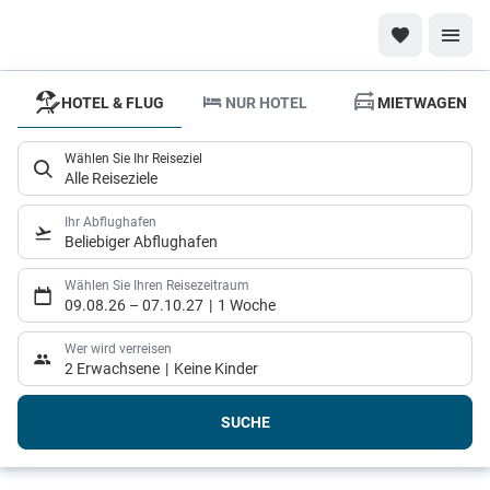
HOTEL & FLUG
NUR HOTEL
MIETWAGEN
Traumurlaub
auf hoher
Wählen Sie Ihr Reiseziel
See!
Alle Reiseziele
Die
Ihr Abflughafen
schönsten
Beliebiger Abflughafen
Kreuzfahrten
Wählen Sie Ihren Reisezeitraum
09.08.26
–
07.10.27
1 Woche
Wer wird verreisen
2 Erwachsene
Keine Kinder
SUCHE