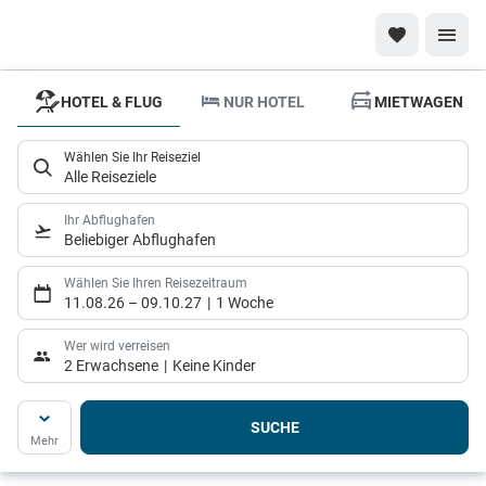
HOTEL & FLUG
NUR HOTEL
MIETWAGEN
Reisewelten
Individueller
Wählen Sie Ihr Reiseziel
Urlaub ganz
Alle Reiseziele
nah!
Ihr Abflughafen
Beliebiger Abflughafen
Wählen Sie Ihren Reisezeitraum
11.08.26
–
09.10.27
1 Woche
Wer wird verreisen
2 Erwachsene
Keine Kinder
SUCHE
Mehr